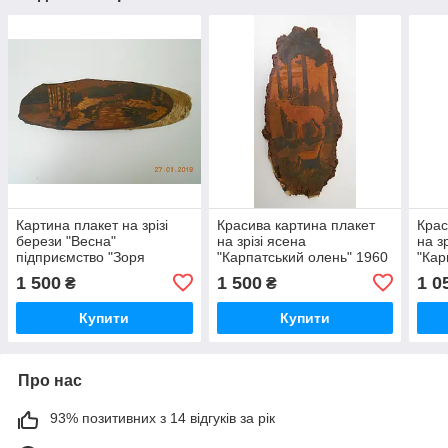
Картина плакет на зрізі
Красива картина плакет
Крас
берези "Весна"
на зрізі ясена
на з
підприємство "Зоря
"Карпатський олень" 1960
"Кар
комунізму"
р. Закарпатті.
р. З
1 500
1 500
1 0
₴
₴
Купити
Купити
Про нас
93% позитивних з 14 відгуків за рік