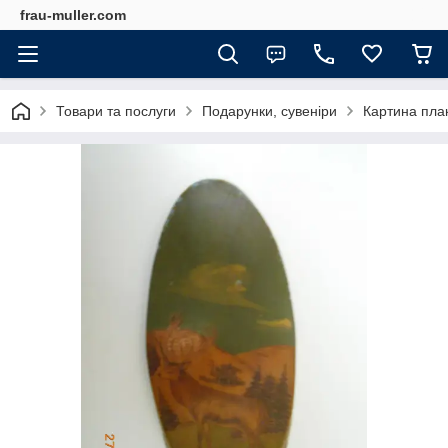
frau-muller.com
Товари та послуги
Подарунки, сувеніри
Картина плак