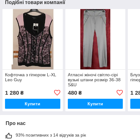
Подібні товари компанії
Кофточка з гіпюром L-XL
Атласні жіночі світло-сірі
Блуз
Leo Guy
вузькі штани розмір 36-38
гіпю
S&U
1 280
480
1 2
₴
₴
Купити
Купити
Про нас
93% позитивних з 14 відгуків за рік