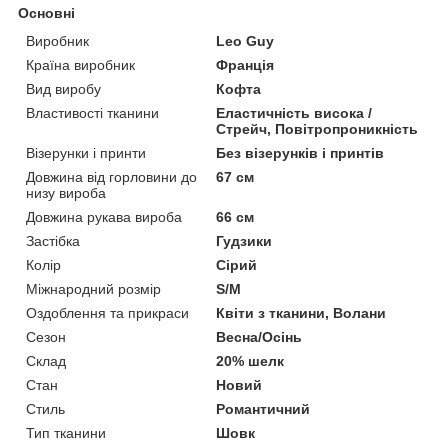
Основні
Виробник
Leo Guy
Країна виробник
Франція
Вид виробу
Кофта
Властивості тканини
Еластичність висока /
Стрейч, Повітропроникність
Візерунки і принти
Без візерунків і принтів
Довжина від горловини до
67 см
низу вироба
Довжина рукава вироба
66 см
Застібка
Гудзики
Колір
Сірий
Міжнародний розмір
S/M
Оздоблення та прикраси
Квіти з тканини, Волани
Сезон
Весна/Осінь
Склад
20% шелк
Стан
Новий
Стиль
Романтичний
Тип тканини
Шовк