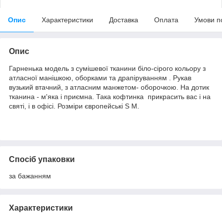
Опис
Характеристики
Доставка
Оплата
Умови п
Опис
Гарненька модель з сумішевої тканини біло-сірого кольору з
атласної манішкою, оборками та драпіруванням . Рукав
вузький втачний, з атласним манжетом- оборочкою. На дотик
тканина - м'яка і приємна. Така кофтинка прикрасить вас і на
святі, і в офісі. Розміри європейські S M.
Спосіб упаковки
за бажанням
Характеристики