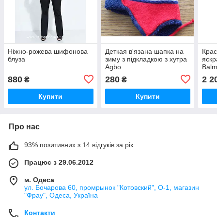
Ніжно-рожева шифонова
Деткая в'язана шапка на
Крас
блуза
зиму з підкладкою з хутра
яскр
Agbo
Balm
шлей
880
280
2 2
₴
₴
Kaz
Купити
Купити
Про нас
93% позитивних з 14 відгуків за рік
Працює з 29.06.2012
м. Одеса
ул. Бочарова 60, промрынок "Котовский", О-1, магазин
"Фрау", Одеса, Україна
Контакти