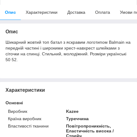
Опис
Характеристики
Доставка
Оплата
Умови п
Опис
Шикарний жовтий топ батал з яскравим логотипом Balmain на
передній частині і широкими хрест-навхрест шлейками з
сіточки на спинці. Стильний, молодіжний. Розміри українські
50 52.
Характеристики
Основні
Виробник
Kazee
Країна виробник
Туреччина
Властивості тканини
Повітропроникність,
Еластичність висока /
Стрейч