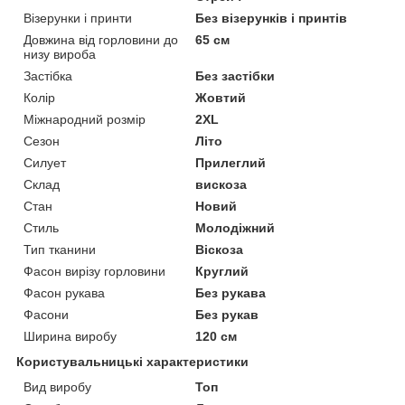
Візерунки і принти
Без візерунків і принтів
Довжина від горловини до
65 см
низу вироба
Застібка
Без застібки
Колір
Жовтий
Міжнародний розмір
2XL
Сезон
Літо
Силует
Прилеглий
Склад
вискоза
Стан
Новий
Стиль
Молодіжний
Тип тканини
Віскоза
Фасон вирізу горловини
Круглий
Фасон рукава
Без рукава
Фасони
Без рукав
Ширина виробу
120 см
Користувальницькі характеристики
Вид виробу
Топ